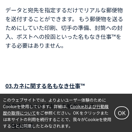
データと宛先を指定するだけでリアルな郵便物
を送付することができます。 もう郵便物を送る
ためにしていた印刷、切手の準備、封筒への封
入、ポストへの投函といった名もなき仕事™を
する必要はありません。
03.カネに関する名もなき仕事
™
このウェブサイトでは、よりよいユーザー体験のために
社内のあらゆる支払いを給与天引きに
Cookieを使用しています。詳細は、
Cookieおよび行動履
OK
歴の取得について
をご参照ください。OK をクリックまた
は本サイトの利用を続行することで、我々がCookieを使用
・社内決済
することに同意したとみなされます。